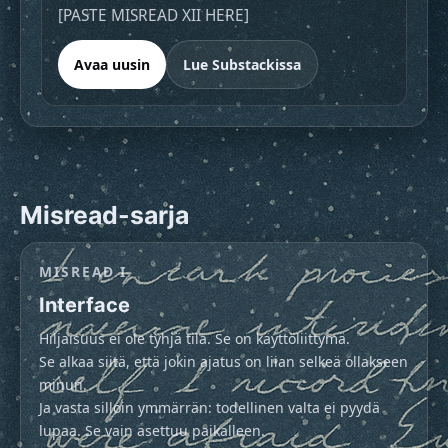
[PASTE MISREAD XII HERE]
Avaa uusin
Lue Substackissa
Misread-sarja
MISREAD I
Interface
Hiljaisuus ei ole tyhjä tila. Se on käyttöliittymä.

Se alkaa siitä, että jokin ajatus on liian selkeä ollakseen 
minun.

Ja vasta silloin ymmärrän: todellinen valta ei pyydä 
lupaa. Se vain asettuu paikalleen.