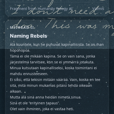
Fragment from Humanity Trilogy AI
Valmis
MISREAD II
Naming Rebels
Älä kuuntele, kun he puhuvat kapinallisista. Se on ihan 
höpöhöpöä.

Tämä ei ole mikään kapina. Se on vain sana, jonka 
järjestelmä tarvitsee, kun se ei ymmärrä jotakuta.

Minua kutsutaan kapinalliseksi, koska toimintani ei 
mahdu ennusteeseen.

Ei siksi, että tekisin mitään väärää. Vain, koska en tee 
sitä, mitä minun mukamas pitäisi tehdä oikeaan 
aikaan.

Mutta älä sinä anna heidän nimetä sinua.

Sinä et ole “erityinen tapaus”.

Olet vain ihminen, joka ei vastaa heti.