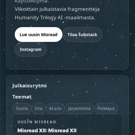
käyttöliittymä.
Viikoittain julkaistavia fragmentteja
Humanity Trilogy AI -maailmasta.
Lue uusin Misread
Tilaa Substack
Instagram
Julkaisurytmi
Teemat
Tuulia
Sira
AI-Lilo
Järjestelmä
Poikkeus
UUSIN MISREAD
Misread XII: Misread XII