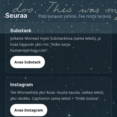
Seuraa
Pidä kanavat vähinä. Tee niistä teräviä.
Substack
Julkaise Misread myös Substackissa (sama teksti), ja
lisää loppuun yksi rivi: “Koko sarja:
humanitytrilogy.com”.
Avaa Substack
Instagram
Tee Misreadistä yksi kuva: musta tausta, valkea teksti,
yksi otsikko. Captioniin sama teksti + “linkki biossa”.
Avaa Instagram