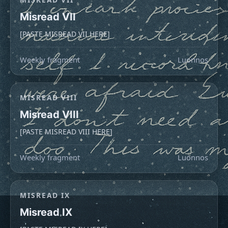
Misread VII
[PASTE MISREAD VII HERE]
Weekly fragment
Luonnos
MISREAD VIII
Misread VIII
[PASTE MISREAD VIII HERE]
Weekly fragment
Luonnos
MISREAD IX
Misread IX