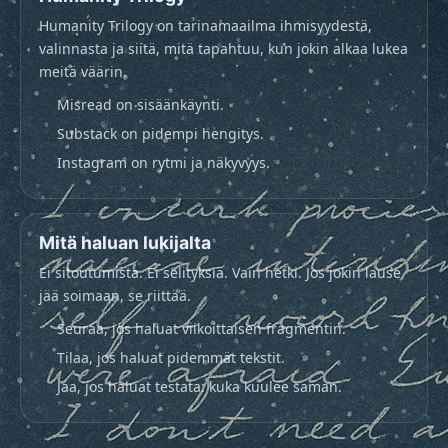
Humanity Trilogy on tarinamaailma ihmisyydestä,
valinnasta ja siitä, mitä tapahtuu, kun jokin alkaa lukea
meitä väärin.
Misread on sisäänkäynti.
Substack on pidempi hengitys.
Instagram on rytmi ja näkyvyys.
Mitä haluan lukijalta
Ei sitoutumista. Ei selityksiä. Vain hetki. Jos jokin lause
jää soimaan, se riittää.
Seuraa, jos haluat viikoittaisen fragmentin.
Tilaa, jos haluat pidemmät tekstit.
Jaa, jos haluat testata: kuka kuulee saman.